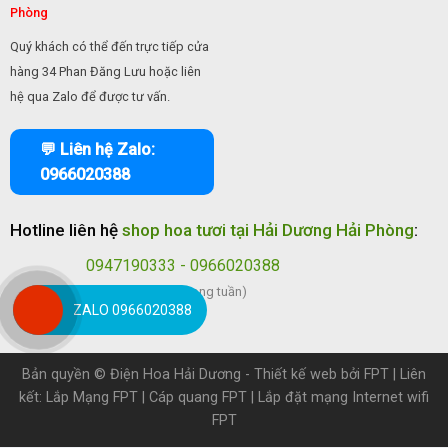
Phòng
Quý khách có thể đến trực tiếp cửa
hàng 34 Phan Đăng Lưu hoặc liên
hệ qua Zalo để được tư vấn.
💬 Liên hệ Zalo:
0966020388
Hotline liên hệ
shop hoa tươi tại Hải Dương Hải Phòng
:
0947190333 - 0966020388
(Tất cả các ngày trong tuần)
ZALO 0966020388
Bản quyền ©
Điện Hoa Hải Dương
- Thiết kế web bởi
FPT
| Liên
kết:
Lắp Mạng FPT
|
Cáp quang FPT
|
Lắp đặt mạng Internet wifi
FPT