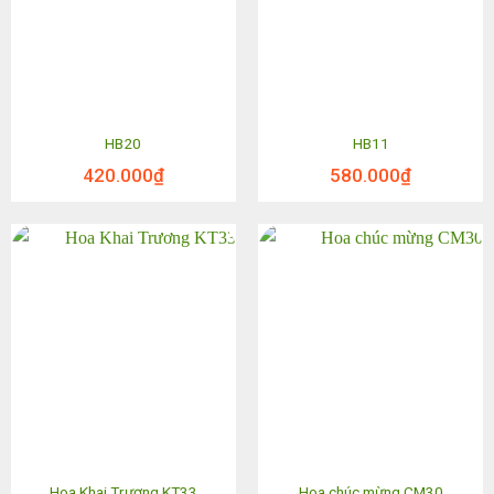
HB20
HB11
420.000
₫
580.000
₫
Hoa Khai Trương KT33
Hoa chúc mừng CM30