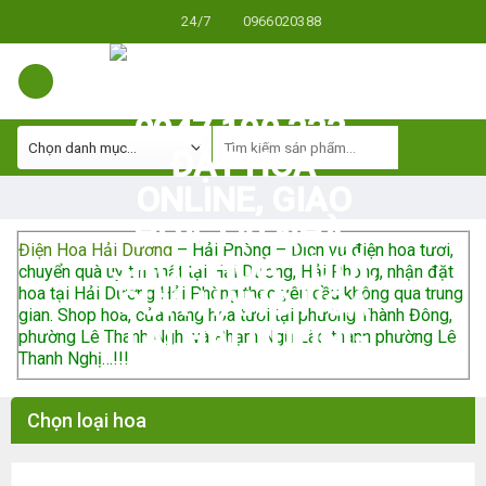
Skip
24/7
0966020388
to
content
Điện Hoa Hải Dương
– Hải Phòng – Dịch vụ điện hoa tươi,
chuyển quà uy tín nhất tại Hải Dương, Hải Phòng, nhận đặt
hoa tại Hải Dương Hải Phòng theo yêu cầu không qua trung
gian. Shop hoa, cửa hàng hoa tươi tại phường Thành Đông,
phường Lê Thanh Nghị và Phạm Ngũ Lão thành phường Lê
Thanh Nghị…!!!
Chọn loại hoa