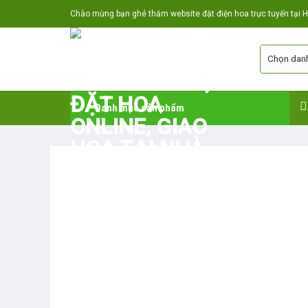
Skip
Chào mừng bạn ghé thăm website đặt điện hoa trực tuyến tại Hả
to
content
Danh mục sản phẩm