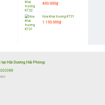
850.000
₫
Hoa khai trương KT31
1.150.000
₫
i tại Hải Dương Hải Phòng
:
6020388
uần)