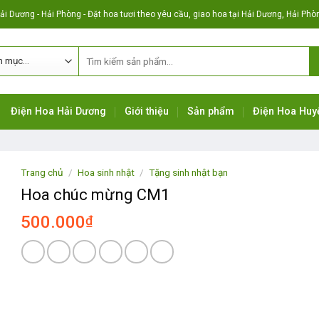
i Dương - Hải Phòng - Đặt hoa tươi theo yêu cầu, giao hoa tại Hải Dương, Hải Ph
Điện Hoa Hải Dương
Giới thiệu
Sản phẩm
Điện Hoa Huy
Trang chủ
/
Hoa sinh nhật
/
Tặng sinh nhật bạn
Hoa chúc mừng CM1
500.000
₫