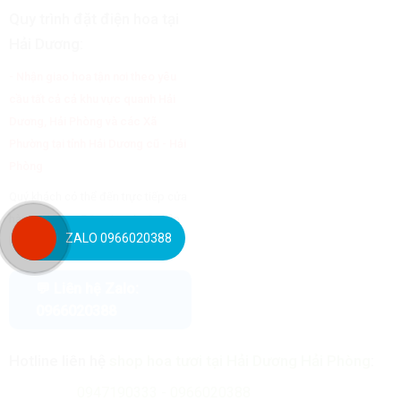
Quy trình đặt điện hoa tại
Hải Dương:
- Nhận giao hoa tận nơi theo yêu
cầu tất cả cả khu vực quanh Hải
Dương, Hải Phòng và các Xã
Phường tại tỉnh Hải Dương cũ - Hải
Phòng
Quý khách có thể đến trực tiếp cửa
hàng 34 Phan Đăng Lưu hoặc liên
ZALO 0966020388
hệ qua Zalo để được tư vấn.
💬 Liên hệ Zalo:
0966020388
Hotline liên hệ
shop hoa tươi tại Hải Dương Hải Phòng
:
0947190333 - 0966020388